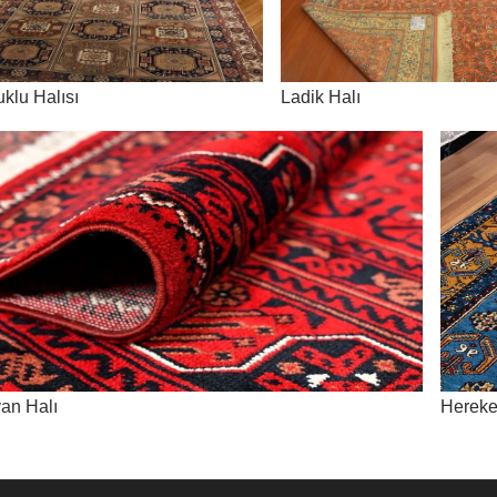
klu Halısı
Ladik Halı
an Halı
Hereke