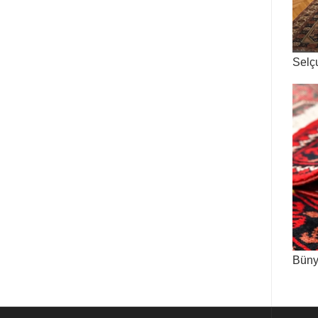
Selçu
Büny